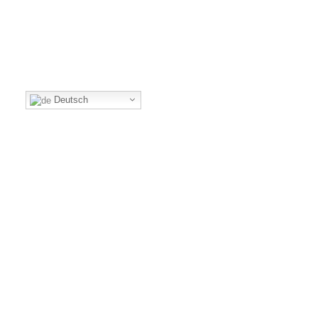
Deutsch
DIE ACHKARRER KRONE -
RESTAURANT
Frisch aus der Region